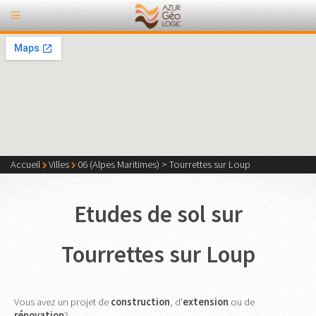
Accueil
Villes
06 (Alpes Maritimes)
>
Tourrettes sur Loup
Etudes de sol sur
Tourrettes sur Loup
Vous avez un projet de
construction
, d'
extension
ou de
rénovation
?