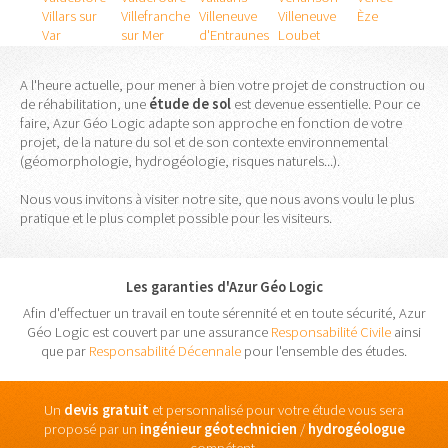
Villars sur
Villefranche
Villeneuve
Villeneuve
Èze
Var
sur Mer
d'Entraunes
Loubet
A l'heure actuelle, pour mener à bien votre projet de construction ou
de réhabilitation, une
étude
de
sol
est devenue essentielle. Pour ce
faire, Azur Géo Logic adapte son approche en fonction de votre
projet, de la nature du sol et de son contexte environnemental
(géomorphologie, hydrogéologie, risques naturels...).
Nous vous invitons à visiter notre site, que nous avons voulu le plus
pratique et le plus complet possible pour les visiteurs.
Les garanties d'Azur Géo Logic
Afin d'effectuer un travail en toute sérennité et en toute sécurité, Azur
Géo Logic est couvert par une assurance
Responsabilité Civile
ainsi
que par
Responsabilité Décennale
pour l'ensemble des études.
Un
devis gratuit
et personnalisé pour votre étude vous sera
proposé par un
ingénieur
géotechnicien
/
hydrogéologue