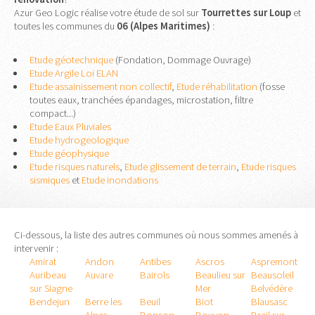
Azur Geo Logic réalise votre étude de sol sur
Tourrettes sur Loup
et
toutes les communes du
06 (Alpes Maritimes)
:
Etude géotechnique
(Fondation, Dommage Ouvrage)
Etude Argile Loi ELAN
Etude assainissement non collectif
,
Etude réhabilitation
(fosse
toutes eaux, tranchées épandages, microstation, filtre
compact...)
Etude Eaux Pluviales
Etude hydrogeologique
Etude géophysique
Etude risques naturels
,
Etude glissement de terrain
,
Etude risques
sismiques
et
Etude inondations
Ci-dessous, la liste des autres communes où nous sommes amenés à
intervenir :
Amirat
Andon
Antibes
Ascros
Aspremont
Auribeau
Auvare
Bairols
Beaulieu sur
Beausoleil
sur Siagne
Mer
Belvédère
Bendejun
Berre les
Beuil
Biot
Blausasc