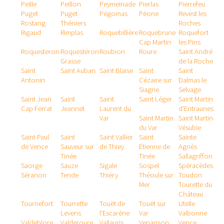
Peille
Peillon
Peymeinade
Pierlas
Pierrefeu
Puget
Puget
Pégomas
Péone
Revest les
Rostang
Théniers
Roches
Rigaud
Rimplas
Roquebillière
Roquebrune
Roquefort
Cap Martin
les Pins
Roquesteron
Roquestéron
Roubion
Roure
Saint André
Grasse
de la Roche
Saint
Saint Auban
Saint Blaise
Saint
Saint
Antonin
Cézaire sur
Dalmas le
Siagne
Selvage
Saint Jean
Saint
Saint
Saint Léger
Saint Martin
Cap Ferrat
Jeannet
Laurent du
d'Entraunes
Var
Saint Martin
Saint Martin
du Var
Vésubie
Saint Paul
Saint
Saint Vallier
Saint
Sainte
de Vence
Sauveur sur
de Thiey
Étienne de
Agnès
Tinée
Tinée
Sallagriffon
Saorge
Sauze
Sigale
Sospel
Spéracèdes
Séranon
Tende
Thiéry
Théoule sur
Toudon
Mer
Tourette du
Château
Tournefort
Tourrette
Touët de
Touët sur
Utelle
Levens
l'Escarène
Var
Valbonne
Valdeblore
Valderoure
Vallauris
Venanson
Vence