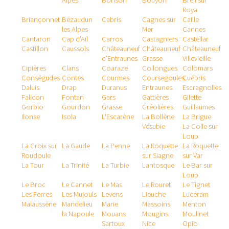
Alpes
Bonson
Bouyon
Breil sur
Roya
Briançonnet
Bézaudun
Cabris
Cagnes sur
Caille
les Alpes
Mer
Cannes
Cantaron
Cap d'Ail
Carros
Castagniers
Castellar
Castillon
Caussols
Châteauneuf
Châteauneuf
Châteauneuf
d'Entraunes
Grasse
Villevieille
Cipières
Clans
Coaraze
Collongues
Colomars
Conségudes
Contes
Courmes
Coursegoules
Cuébris
Daluis
Drap
Duranus
Entraunes
Escragnolles
Falicon
Fontan
Gars
Gattières
Gilette
Gorbio
Gourdon
Grasse
Gréolières
Guillaumes
Ilonse
Isola
L'Escarène
La Bollène
La Brigue
Vésubie
La Colle sur
Loup
La Croix sur
La Gaude
La Penne
La Roquette
La Roquette
Roudoule
sur Siagne
sur Var
La Tour
La Trinité
La Turbie
Lantosque
Le Bar sur
Loup
Le Broc
Le Cannet
Le Mas
Le Rouret
Le Tignet
Les Ferres
Les Mujouls
Levens
Lieuche
Lucéram
Malaussène
Mandelieu
Marie
Massoins
Menton
la Napoule
Mouans
Mougins
Moulinet
Sartoux
Nice
Opio