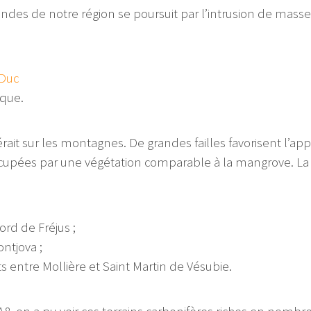
fondes de notre région se poursuit par l’intrusion de mass
 Duc
sque.
érait sur les montagnes. De grandes failles favorisent l’a
 occupées par une végétation comparable à la mangrove. L
ord de Fréjus ;
ntjova ;
s entre Mollière et Saint Martin de Vésubie.