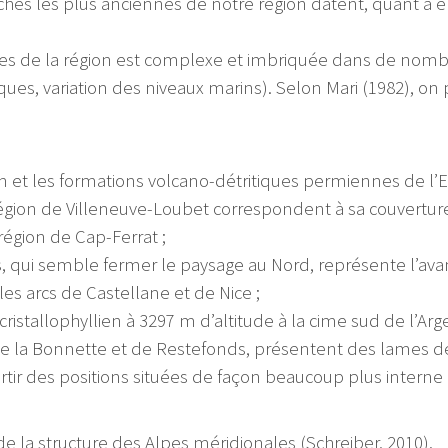
roches les plus anciennes de notre région datent, quant à 
ques de la région est complexe et imbriquée dans de nomb
, variation des niveaux marins). Selon Mari (1982), on pe
n et les formations volcano-détritiques permiennes de l’Es
 région de Villeneuve-Loubet correspondent à sa couvertur
 région de Cap-Ferrat ;
ous, qui semble fermer le paysage au Nord, représente l’a
es arcs de Castellane et de Nice ;
ristallophyllien à 3297 m d’altitude à la cime sud de l’Argen
de la Bonnette et de Restefonds, présentent des lames de t
rtir des positions situées de façon beaucoup plus interne d
de la structure des Alpes méridionales (Schreiber, 2010).