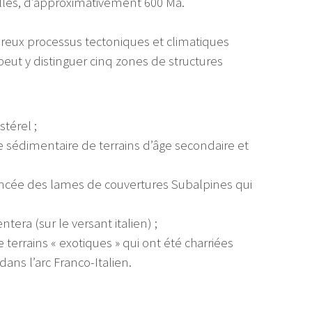
elles, d’approximativement 600 Ma.
reux processus tectoniques et climatiques
ut y distinguer cinq zones de structures
térel ;
e sédimentaire de terrains d’âge secondaire et
vancée des lames de couvertures Subalpines qui
tera (sur le versant italien) ;
errains « exotiques » qui ont été charriées
ans l’arc Franco-Italien.