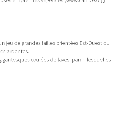
reuses empreintes végétales (www.cafnice.org).
n jeu de grandes failles orientées Est-Ouest qui
ées ardentes.
 gigantesques coulées de laves, parmi lesquelles