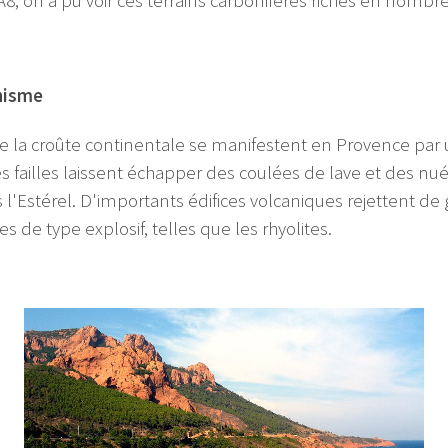
 A8, on a pu voir ces terrains carbonifères riches en nomb
anisme
e la croûte continentale se manifestent en Provence par u
 failles laissent échapper des coulées de lave et des nu
l'Estérel. D'importants édifices volcaniques rejettent de
de type explosif, telles que les rhyolites.