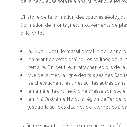
de la nébuleuse solaire à nos jours et que les 
L’histoire de la formation des couches géologi
(formation de montagnes, mouvements de plaques
différentes :
au Sud-Ouest, le massif cristallin de Tannero
en avant de cette chaîne, les collines de la
tertiaire. On peut leur rattacher les plis de la
vue de la mer, la ligne des falaises des Ba
se chevauchent les unes sur les autres dans l
en arrière, la chaîne Alpine dresse son socle c
enfin à l’extrême Nord, la région de Tende, 
jusque-là sur des dizaines de kilomètres à pa
La figure suivante présente une carte simplifiée 