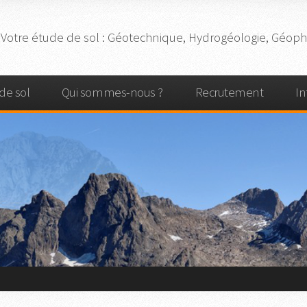
Votre
étude de sol
: Géotechnique, Hydrogéologie, Géophy
de sol
Qui sommes-nous ?
Recrutement
In