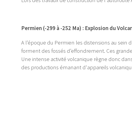
Lors des travaux de construction de l'autoroute
Permien (-299 à -252 Ma) : Explosion du Volc
A l’époque du Permien les distensions au sein d
forment des fossés d’effondrement. Ces grandes
Une intense activité volcanique règne donc dans 
des productions émanant d'appareils volcaniques 