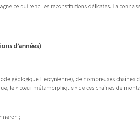
gne ce qui rend les reconstitutions délicates. La connai
llions d’années)
iode géologique Hercynienne), de nombreuses chaînes d
ique, le « cœur métamorphique » de ces chaînes de montag
anneron ;