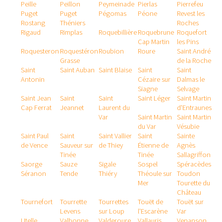
Peille
Peillon
Peymeinade
Pierlas
Pierrefeu
Puget
Puget
Pégomas
Péone
Revest les
Rostang
Théniers
Roches
Rigaud
Rimplas
Roquebillière
Roquebrune
Roquefort
Cap Martin
les Pins
Roquesteron
Roquestéron
Roubion
Roure
Saint André
Grasse
de la Roche
Saint
Saint Auban
Saint Blaise
Saint
Saint
Antonin
Cézaire sur
Dalmas le
Siagne
Selvage
Saint Jean
Saint
Saint
Saint Léger
Saint Martin
Cap Ferrat
Jeannet
Laurent du
d'Entraunes
Var
Saint Martin
Saint Martin
du Var
Vésubie
Saint Paul
Saint
Saint Vallier
Saint
Sainte
de Vence
Sauveur sur
de Thiey
Étienne de
Agnès
Tinée
Tinée
Sallagriffon
Saorge
Sauze
Sigale
Sospel
Spéracèdes
Séranon
Tende
Thiéry
Théoule sur
Toudon
Mer
Tourette du
Château
Tournefort
Tourrette
Tourrettes
Touët de
Touët sur
Levens
sur Loup
l'Escarène
Var
Utelle
Valbonne
Valderoure
Vallauris
Venanson