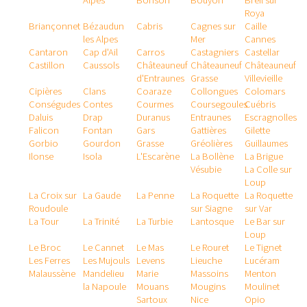
Alpes
Bonson
Bouyon
Breil sur
Roya
Briançonnet
Bézaudun
Cabris
Cagnes sur
Caille
les Alpes
Mer
Cannes
Cantaron
Cap d'Ail
Carros
Castagniers
Castellar
Castillon
Caussols
Châteauneuf
Châteauneuf
Châteauneuf
d'Entraunes
Grasse
Villevieille
Cipières
Clans
Coaraze
Collongues
Colomars
Conségudes
Contes
Courmes
Coursegoules
Cuébris
Daluis
Drap
Duranus
Entraunes
Escragnolles
Falicon
Fontan
Gars
Gattières
Gilette
Gorbio
Gourdon
Grasse
Gréolières
Guillaumes
Ilonse
Isola
L'Escarène
La Bollène
La Brigue
Vésubie
La Colle sur
Loup
La Croix sur
La Gaude
La Penne
La Roquette
La Roquette
Roudoule
sur Siagne
sur Var
La Tour
La Trinité
La Turbie
Lantosque
Le Bar sur
Loup
Le Broc
Le Cannet
Le Mas
Le Rouret
Le Tignet
Les Ferres
Les Mujouls
Levens
Lieuche
Lucéram
Malaussène
Mandelieu
Marie
Massoins
Menton
la Napoule
Mouans
Mougins
Moulinet
Sartoux
Nice
Opio