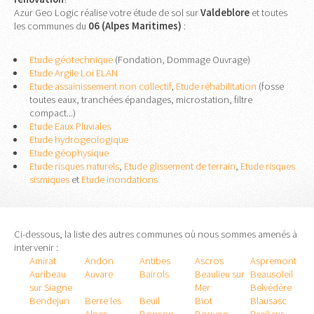
Azur Geo Logic réalise votre étude de sol sur
Valdeblore
et toutes
les communes du
06 (Alpes Maritimes)
:
Etude géotechnique
(Fondation, Dommage Ouvrage)
Etude Argile Loi ELAN
Etude assainissement non collectif
,
Etude réhabilitation
(fosse
toutes eaux, tranchées épandages, microstation, filtre
compact...)
Etude Eaux Pluviales
Etude hydrogeologique
Etude géophysique
Etude risques naturels
,
Etude glissement de terrain
,
Etude risques
sismiques
et
Etude inondations
Ci-dessous, la liste des autres communes où nous sommes amenés à
intervenir :
Amirat
Andon
Antibes
Ascros
Aspremont
Auribeau
Auvare
Bairols
Beaulieu sur
Beausoleil
sur Siagne
Mer
Belvédère
Bendejun
Berre les
Beuil
Biot
Blausasc