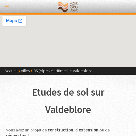
Accueil
Villes
06 (Alpes Maritimes)
>
Valdeblore
Etudes de sol sur
Valdeblore
Vous avez un projet de
construction
, d'
extension
ou de
rénovation
?