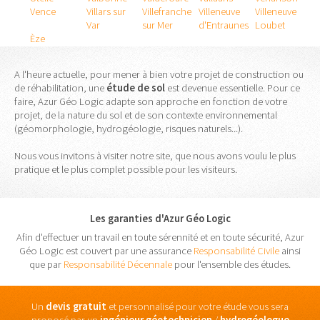
Vence
Villars sur
Villefranche
Villeneuve
Villeneuve
Var
sur Mer
d'Entraunes
Loubet
Èze
A l'heure actuelle, pour mener à bien votre projet de construction ou
de réhabilitation, une
étude
de
sol
est devenue essentielle. Pour ce
faire, Azur Géo Logic adapte son approche en fonction de votre
projet, de la nature du sol et de son contexte environnemental
(géomorphologie, hydrogéologie, risques naturels...).
Nous vous invitons à visiter notre site, que nous avons voulu le plus
pratique et le plus complet possible pour les visiteurs.
Les garanties d'Azur Géo Logic
Afin d'effectuer un travail en toute sérennité et en toute sécurité, Azur
Géo Logic est couvert par une assurance
Responsabilité Civile
ainsi
que par
Responsabilité Décennale
pour l'ensemble des études.
Un
devis gratuit
et personnalisé pour votre étude vous sera