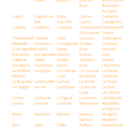
Alpes
Bouyon
Breil sur
Briançonnet
Roya
Bézaudun
les Alpes
Cabris
Cagnes sur
Caille
Cannes
Cantaron
Mer
Cap d'Ail
Carros
Castagniers
Castellar
Castillon
Caussols
Châteauneuf
Châteauneuf
d'Entraunes
Grasse
Châteauneuf
Cipières
Clans
Coaraze
Collongues
Villevieille
Colomars
Conségudes
Contes
Courmes
Coursegoules
Cuébris
Daluis
Drap
Duranus
Entraunes
Escragnolles
Falicon
Fontan
Gars
Gattières
Gilette
Gorbio
Gourdon
Grasse
Gréolières
Guillaumes
Ilonse
Isola
L'Escarène
La Bollène
La Brigue
La Colle sur
La Croix sur
La Gaude
Vésubie
Loup
Roudoule
La Penne
La Roquette
La Roquette
La Tour
La Trinité
La Turbie
sur Siagne
sur Var
Lantosque
Le Bar sur
Le Broc
Loup
Le Cannet
Le Mas
Le Rouret
Le Tignet
Les Ferres
Les Mujouls
Levens
Lieuche
Lucéram
Malaussène
Mandelieu
la Napoule
Marie
Massoins
Menton
Mouans
Mougins
Sartoux
Moulinet
Nice
Opio
Peille
Peillon
Peymeinade