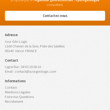
proposé par un
ingénieur
géotechnicien
/
hydrogéologue
compétent.
Contactez-nous
Adresse
Azur Géo Logic
1160 Chemin de la Sine, Piste des Salettes
06140
Vence
FRANCE
Contact
Ligne fixe :
04 93 20 00 16
Email :
contact@azurgeologic.com
Informations
Contact
Mentions Légales
Foire Aux Questions
Recrutement