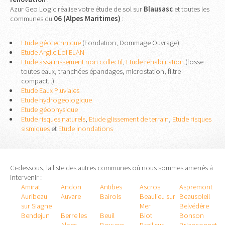
Azur Geo Logic réalise votre étude de sol sur
Blausasc
et toutes les
communes du
06 (Alpes Maritimes)
:
Etude géotechnique
(Fondation, Dommage Ouvrage)
Etude Argile Loi ELAN
Etude assainissement non collectif
,
Etude réhabilitation
(fosse
toutes eaux, tranchées épandages, microstation, filtre
compact...)
Etude Eaux Pluviales
Etude hydrogeologique
Etude géophysique
Etude risques naturels
,
Etude glissement de terrain
,
Etude risques
sismiques
et
Etude inondations
Ci-dessous, la liste des autres communes où nous sommes amenés à
intervenir :
Amirat
Andon
Antibes
Ascros
Aspremont
Auribeau
Auvare
Bairols
Beaulieu sur
Beausoleil
sur Siagne
Mer
Belvédère
Bendejun
Berre les
Beuil
Biot
Bonson