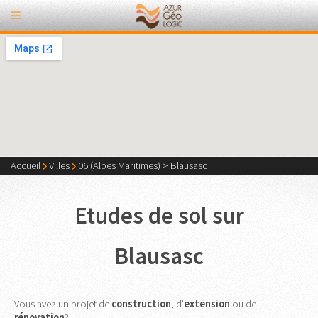
Accueil
Villes
06 (Alpes Maritimes)
>
Blausasc
Etudes de sol sur
Blausasc
Vous avez un projet de
construction
, d'
extension
ou de
rénovation
?