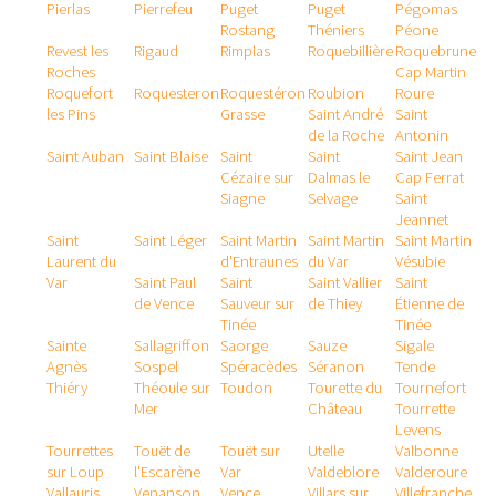
Pierlas
Pierrefeu
Puget
Puget
Pégomas
Rostang
Théniers
Péone
Revest les
Rigaud
Rimplas
Roquebillière
Roquebrune
Roches
Cap Martin
Roquefort
Roquesteron
Roquestéron
Roubion
Roure
les Pins
Grasse
Saint André
Saint
de la Roche
Antonin
Saint Auban
Saint Blaise
Saint
Saint
Saint Jean
Cézaire sur
Dalmas le
Cap Ferrat
Siagne
Selvage
Saint
Jeannet
Saint
Saint Léger
Saint Martin
Saint Martin
Saint Martin
Laurent du
d'Entraunes
du Var
Vésubie
Var
Saint Paul
Saint
Saint Vallier
Saint
de Vence
Sauveur sur
de Thiey
Étienne de
Tinée
Tinée
Sainte
Sallagriffon
Saorge
Sauze
Sigale
Agnès
Sospel
Spéracèdes
Séranon
Tende
Thiéry
Théoule sur
Toudon
Tourette du
Tournefort
Mer
Château
Tourrette
Levens
Tourrettes
Touët de
Touët sur
Utelle
Valbonne
sur Loup
l'Escarène
Var
Valdeblore
Valderoure
Vallauris
Venanson
Vence
Villars sur
Villefranche