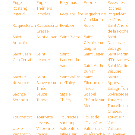
Puget
Puget
Pégomas
Péone
Revest les
Rostang
Théniers
Roches
Rigaud
Rimplas
Roquebillière
Roquebrune
Roquefort
Cap Martin
les Pins
Roquesteron
Roquestéron
Roubion
Roure
Saint André
Grasse
de la Roche
Saint
Saint Auban
Saint Blaise
Saint
Saint
Antonin
Cézaire sur
Dalmas le
Siagne
Selvage
Saint Jean
Saint
Saint
Saint Léger
Saint Martin
Cap Ferrat
Jeannet
Laurent du
d'Entraunes
Var
Saint Martin
Saint Martin
du Var
Vésubie
Saint Paul
Saint
Saint Vallier
Saint
Sainte
de Vence
Sauveur sur
de Thiey
Étienne de
Agnès
Tinée
Tinée
Sallagriffon
Saorge
Sauze
Sigale
Sospel
Spéracèdes
Séranon
Tende
Thiéry
Théoule sur
Toudon
Mer
Tourette du
Château
Tournefort
Tourrette
Tourrettes
Touët de
Touët sur
Levens
sur Loup
l'Escarène
Var
Utelle
Valbonne
Valdeblore
Valderoure
Vallauris
Venanson
Vence
Villars sur
Villefranche
Villeneuve