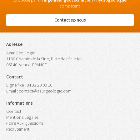
proposé par un
ingénieur
géotechnicien
/
hydrogéologue
compétent.
Contactez-nous
Adresse
Azur Géo Logic
1160 Chemin de la Sine, Piste des Salettes
06140
Vence
FRANCE
Contact
Ligne fixe :
04 93 20 00 16
Email :
contact@azurgeologic.com
Informations
Contact
Mentions Légales
Foire Aux Questions
Recrutement