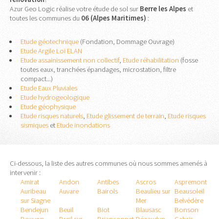
Azur Geo Logic réalise votre étude de sol sur
Berre les Alpes
et
toutes les communes du
06 (Alpes Maritimes)
:
Etude géotechnique
(Fondation, Dommage Ouvrage)
Etude Argile Loi ELAN
Etude assainissement non collectif
,
Etude réhabilitation
(fosse
toutes eaux, tranchées épandages, microstation, filtre
compact...)
Etude Eaux Pluviales
Etude hydrogeologique
Etude géophysique
Etude risques naturels
,
Etude glissement de terrain
,
Etude risques
sismiques
et
Etude inondations
Ci-dessous, la liste des autres communes où nous sommes amenés à
intervenir :
Amirat
Andon
Antibes
Ascros
Aspremont
Auribeau
Auvare
Bairols
Beaulieu sur
Beausoleil
sur Siagne
Mer
Belvédère
Bendejun
Beuil
Biot
Blausasc
Bonson