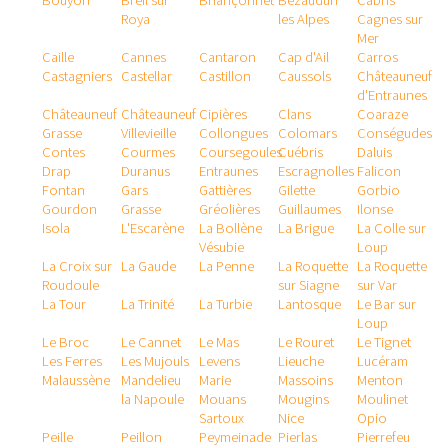
Bouyon
Breil sur
Briançonnet
Bézaudun
Cabris
Roya
les Alpes
Cagnes sur
Mer
Caille
Cannes
Cantaron
Cap d'Ail
Carros
Castagniers
Castellar
Castillon
Caussols
Châteauneuf
d'Entraunes
Châteauneuf
Châteauneuf
Cipières
Clans
Coaraze
Grasse
Villevieille
Collongues
Colomars
Conségudes
Contes
Courmes
Coursegoules
Cuébris
Daluis
Drap
Duranus
Entraunes
Escragnolles
Falicon
Fontan
Gars
Gattières
Gilette
Gorbio
Gourdon
Grasse
Gréolières
Guillaumes
Ilonse
Isola
L'Escarène
La Bollène
La Brigue
La Colle sur
Vésubie
Loup
La Croix sur
La Gaude
La Penne
La Roquette
La Roquette
Roudoule
sur Siagne
sur Var
La Tour
La Trinité
La Turbie
Lantosque
Le Bar sur
Loup
Le Broc
Le Cannet
Le Mas
Le Rouret
Le Tignet
Les Ferres
Les Mujouls
Levens
Lieuche
Lucéram
Malaussène
Mandelieu
Marie
Massoins
Menton
la Napoule
Mouans
Mougins
Moulinet
Sartoux
Nice
Opio
Peille
Peillon
Peymeinade
Pierlas
Pierrefeu