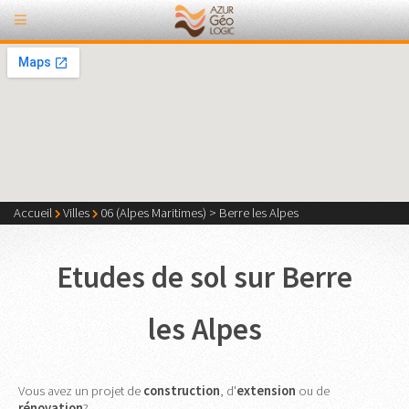
Accueil
Villes
06 (Alpes Maritimes)
>
Berre les Alpes
Etudes de sol sur Berre
les Alpes
Vous avez un projet de
construction
, d'
extension
ou de
rénovation
?