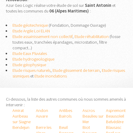
Azur Geo Logic réalise votre étude de sol sur
Saint Antonin
et
toutes les communes du
06 (Alpes Maritimes)
:
Etude géotechnique
(Fondation, Dommage Ouvrage)
Etude Argile Loi ELAN
Etude assainissement non collectif
,
Etude réhabilitation
(fosse
toutes eaux, tranchées épandages, microstation, filtre
compact...)
Etude Eaux Pluviales
Etude hydrogeologique
Etude géophysique
Etude risques naturels
,
Etude glissement de terrain
,
Etude risques
sismiques
et
Etude inondations
Ci-dessous, la liste des autres communes où nous sommes amenés à
intervenir :
Amirat
Andon
Antibes
Ascros
Aspremont
Auribeau
Auvare
Bairols
Beaulieu sur
Beausoleil
sur Siagne
Mer
Belvédère
Bendejun
Berre les
Beuil
Biot
Blausasc