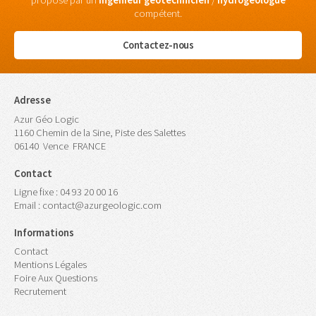
proposé par un
ingénieur
géotechnicien
/
hydrogéologue
compétent.
Contactez-nous
Adresse
Azur Géo Logic
1160 Chemin de la Sine, Piste des Salettes
06140
Vence
FRANCE
Contact
Ligne fixe :
04 93 20 00 16
Email :
contact@azurgeologic.com
Informations
Contact
Mentions Légales
Foire Aux Questions
Recrutement