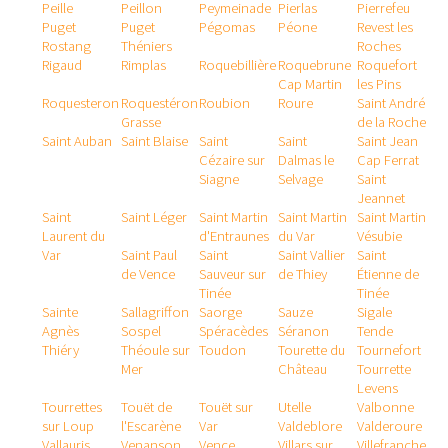
Peille
Peillon
Peymeinade
Pierlas
Pierrefeu
Puget
Puget
Pégomas
Péone
Revest les
Rostang
Théniers
Roches
Rigaud
Rimplas
Roquebillière
Roquebrune
Roquefort
Cap Martin
les Pins
Roquesteron
Roquestéron
Roubion
Roure
Saint André
Grasse
de la Roche
Saint Auban
Saint Blaise
Saint
Saint
Saint Jean
Cézaire sur
Dalmas le
Cap Ferrat
Siagne
Selvage
Saint
Jeannet
Saint
Saint Léger
Saint Martin
Saint Martin
Saint Martin
Laurent du
d'Entraunes
du Var
Vésubie
Var
Saint Paul
Saint
Saint Vallier
Saint
de Vence
Sauveur sur
de Thiey
Étienne de
Tinée
Tinée
Sainte
Sallagriffon
Saorge
Sauze
Sigale
Agnès
Sospel
Spéracèdes
Séranon
Tende
Thiéry
Théoule sur
Toudon
Tourette du
Tournefort
Mer
Château
Tourrette
Levens
Tourrettes
Touët de
Touët sur
Utelle
Valbonne
sur Loup
l'Escarène
Var
Valdeblore
Valderoure
Vallauris
Venanson
Vence
Villars sur
Villefranche