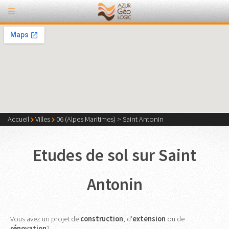
Accueil
Villes
06 (Alpes Maritimes)
>
Saint Antonin
Etudes de sol sur Saint
Antonin
Vous avez un projet de
construction
, d'
extension
ou de
rénovation
?