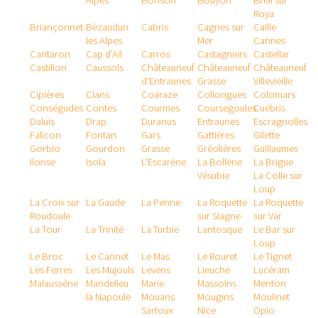
Alpes
Bonson
Bouyon
Breil sur
Roya
Briançonnet
Bézaudun
Cabris
Cagnes sur
Caille
les Alpes
Mer
Cannes
Cantaron
Cap d'Ail
Carros
Castagniers
Castellar
Castillon
Caussols
Châteauneuf
Châteauneuf
Châteauneuf
d'Entraunes
Grasse
Villevieille
Cipières
Clans
Coaraze
Collongues
Colomars
Conségudes
Contes
Courmes
Coursegoules
Cuébris
Daluis
Drap
Duranus
Entraunes
Escragnolles
Falicon
Fontan
Gars
Gattières
Gilette
Gorbio
Gourdon
Grasse
Gréolières
Guillaumes
Ilonse
Isola
L'Escarène
La Bollène
La Brigue
Vésubie
La Colle sur
Loup
La Croix sur
La Gaude
La Penne
La Roquette
La Roquette
Roudoule
sur Siagne
sur Var
La Tour
La Trinité
La Turbie
Lantosque
Le Bar sur
Loup
Le Broc
Le Cannet
Le Mas
Le Rouret
Le Tignet
Les Ferres
Les Mujouls
Levens
Lieuche
Lucéram
Malaussène
Mandelieu
Marie
Massoins
Menton
la Napoule
Mouans
Mougins
Moulinet
Sartoux
Nice
Opio