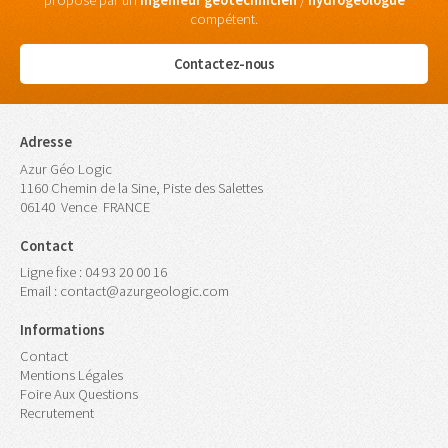
proposé par un
ingénieur
géotechnicien
/
hydrogéologue
compétent.
Contactez-nous
Adresse
Azur Géo Logic
1160 Chemin de la Sine, Piste des Salettes
06140
Vence
FRANCE
Contact
Ligne fixe :
04 93 20 00 16
Email :
contact@azurgeologic.com
Informations
Contact
Mentions Légales
Foire Aux Questions
Recrutement