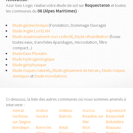
Azur Geo Logic réalise votre étude de sol sur
Roquesteron
et toutes
les communes du
06 (Alpes Maritimes)
:
Etude géotechnique
(Fondation, Dommage Ouvrage)
Etude Argile Loi ELAN
Etude assainissement non collectif
,
Etude réhabilitation
(fosse
toutes eaux, tranchées épandages, microstation, filtre
compact...)
Etude Eaux Pluviales
Etude hydrogeologique
Etude géophysique
Etude risques naturels
,
Etude glissement de terrain
,
Etude risques
sismiques
et
Etude inondations
Ci-dessous, la liste des autres communes où nous sommes amenés à
intervenir :
Amirat
Andon
Antibes
Ascros
Aspremont
Auribeau
Auvare
Bairols
Beaulieu sur
Beausoleil
sur Siagne
Mer
Belvédère
Bendejun
Berre les
Beuil
Biot
Blausasc