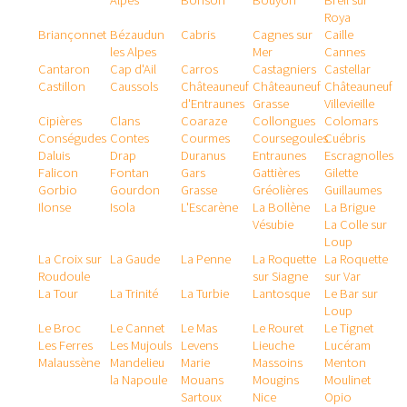
Alpes
Bonson
Bouyon
Breil sur
Roya
Briançonnet
Bézaudun
Cabris
Cagnes sur
Caille
les Alpes
Mer
Cannes
Cantaron
Cap d'Ail
Carros
Castagniers
Castellar
Castillon
Caussols
Châteauneuf
Châteauneuf
Châteauneuf
d'Entraunes
Grasse
Villevieille
Cipières
Clans
Coaraze
Collongues
Colomars
Conségudes
Contes
Courmes
Coursegoules
Cuébris
Daluis
Drap
Duranus
Entraunes
Escragnolles
Falicon
Fontan
Gars
Gattières
Gilette
Gorbio
Gourdon
Grasse
Gréolières
Guillaumes
Ilonse
Isola
L'Escarène
La Bollène
La Brigue
Vésubie
La Colle sur
Loup
La Croix sur
La Gaude
La Penne
La Roquette
La Roquette
Roudoule
sur Siagne
sur Var
La Tour
La Trinité
La Turbie
Lantosque
Le Bar sur
Loup
Le Broc
Le Cannet
Le Mas
Le Rouret
Le Tignet
Les Ferres
Les Mujouls
Levens
Lieuche
Lucéram
Malaussène
Mandelieu
Marie
Massoins
Menton
la Napoule
Mouans
Mougins
Moulinet
Sartoux
Nice
Opio