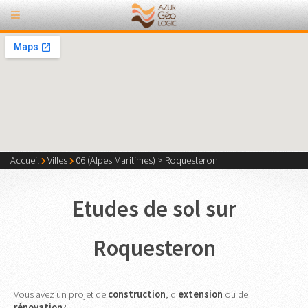
Accueil
Villes
06 (Alpes Maritimes)
>
Roquesteron
Etudes de sol sur
Roquesteron
Vous avez un projet de
construction
, d'
extension
ou de
rénovation
?