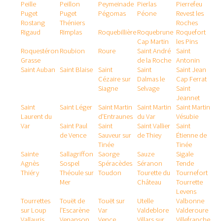
Peille
Peillon
Peymeinade
Pierlas
Pierrefeu
Puget
Puget
Pégomas
Péone
Revest les
Rostang
Théniers
Roches
Rigaud
Rimplas
Roquebillière
Roquebrune
Roquefort
Cap Martin
les Pins
Roquestéron
Roubion
Roure
Saint André
Saint
Grasse
de la Roche
Antonin
Saint Auban
Saint Blaise
Saint
Saint
Saint Jean
Cézaire sur
Dalmas le
Cap Ferrat
Siagne
Selvage
Saint
Jeannet
Saint
Saint Léger
Saint Martin
Saint Martin
Saint Martin
Laurent du
d'Entraunes
du Var
Vésubie
Var
Saint Paul
Saint
Saint Vallier
Saint
de Vence
Sauveur sur
de Thiey
Étienne de
Tinée
Tinée
Sainte
Sallagriffon
Saorge
Sauze
Sigale
Agnès
Sospel
Spéracèdes
Séranon
Tende
Thiéry
Théoule sur
Toudon
Tourette du
Tournefort
Mer
Château
Tourrette
Levens
Tourrettes
Touët de
Touët sur
Utelle
Valbonne
sur Loup
l'Escarène
Var
Valdeblore
Valderoure
Vallauris
Venanson
Vence
Villars sur
Villefranche