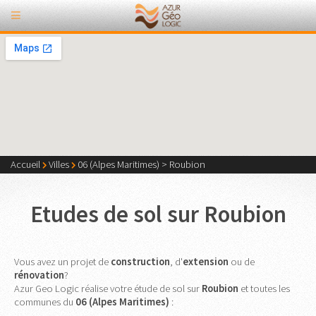
Accueil
Villes
06 (Alpes Maritimes)
>
Roubion
Etudes de sol sur Roubion
Vous avez un projet de
construction
, d'
extension
ou de
rénovation
?
Azur Geo Logic réalise votre étude de sol sur
Roubion
et toutes les
communes du
06 (Alpes Maritimes)
: