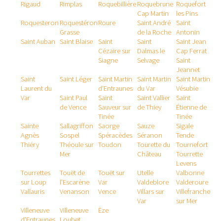
Rigaud
Rimplas
Roquebillière
Roquebrune
Roquefort
Cap Martin
les Pins
Roquesteron
Roquestéron
Roure
Saint André
Saint
Grasse
de la Roche
Antonin
Saint Auban
Saint Blaise
Saint
Saint
Saint Jean
Cézaire sur
Dalmas le
Cap Ferrat
Siagne
Selvage
Saint
Jeannet
Saint
Saint Léger
Saint Martin
Saint Martin
Saint Martin
Laurent du
d'Entraunes
du Var
Vésubie
Var
Saint Paul
Saint
Saint Vallier
Saint
de Vence
Sauveur sur
de Thiey
Étienne de
Tinée
Tinée
Sainte
Sallagriffon
Saorge
Sauze
Sigale
Agnès
Sospel
Spéracèdes
Séranon
Tende
Thiéry
Théoule sur
Toudon
Tourette du
Tournefort
Mer
Château
Tourrette
Levens
Tourrettes
Touët de
Touët sur
Utelle
Valbonne
sur Loup
l'Escarène
Var
Valdeblore
Valderoure
Vallauris
Venanson
Vence
Villars sur
Villefranche
Var
sur Mer
Villeneuve
Villeneuve
Èze
d'Entraunes
Loubet