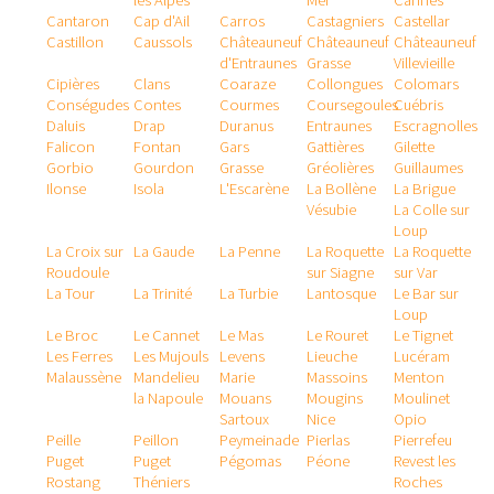
les Alpes
Mer
Cannes
Cantaron
Cap d'Ail
Carros
Castagniers
Castellar
Castillon
Caussols
Châteauneuf
Châteauneuf
Châteauneuf
d'Entraunes
Grasse
Villevieille
Cipières
Clans
Coaraze
Collongues
Colomars
Conségudes
Contes
Courmes
Coursegoules
Cuébris
Daluis
Drap
Duranus
Entraunes
Escragnolles
Falicon
Fontan
Gars
Gattières
Gilette
Gorbio
Gourdon
Grasse
Gréolières
Guillaumes
Ilonse
Isola
L'Escarène
La Bollène
La Brigue
Vésubie
La Colle sur
Loup
La Croix sur
La Gaude
La Penne
La Roquette
La Roquette
Roudoule
sur Siagne
sur Var
La Tour
La Trinité
La Turbie
Lantosque
Le Bar sur
Loup
Le Broc
Le Cannet
Le Mas
Le Rouret
Le Tignet
Les Ferres
Les Mujouls
Levens
Lieuche
Lucéram
Malaussène
Mandelieu
Marie
Massoins
Menton
la Napoule
Mouans
Mougins
Moulinet
Sartoux
Nice
Opio
Peille
Peillon
Peymeinade
Pierlas
Pierrefeu
Puget
Puget
Pégomas
Péone
Revest les
Rostang
Théniers
Roches