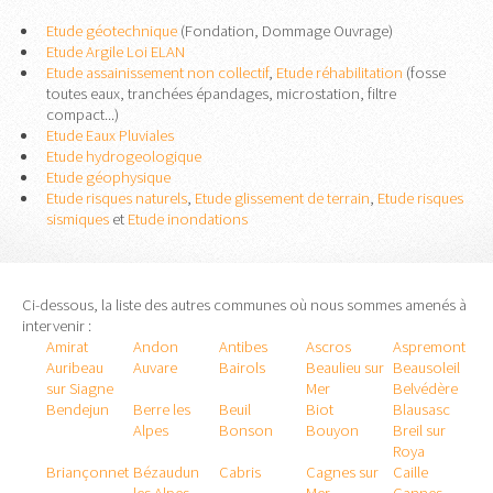
Etude géotechnique
(Fondation, Dommage Ouvrage)
Etude Argile Loi ELAN
Etude assainissement non collectif
,
Etude réhabilitation
(fosse
toutes eaux, tranchées épandages, microstation, filtre
compact...)
Etude Eaux Pluviales
Etude hydrogeologique
Etude géophysique
Etude risques naturels
,
Etude glissement de terrain
,
Etude risques
sismiques
et
Etude inondations
Ci-dessous, la liste des autres communes où nous sommes amenés à
intervenir :
Amirat
Andon
Antibes
Ascros
Aspremont
Auribeau
Auvare
Bairols
Beaulieu sur
Beausoleil
sur Siagne
Mer
Belvédère
Bendejun
Berre les
Beuil
Biot
Blausasc
Alpes
Bonson
Bouyon
Breil sur
Roya
Briançonnet
Bézaudun
Cabris
Cagnes sur
Caille