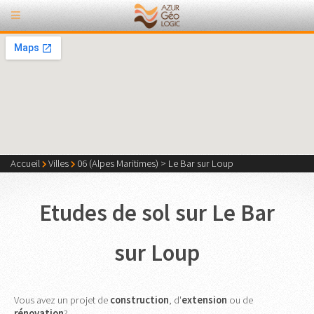
Accueil
Villes
06 (Alpes Maritimes)
>
Le Bar sur Loup
Etudes de sol sur Le Bar
sur Loup
Vous avez un projet de
construction
, d'
extension
ou de
rénovation
?