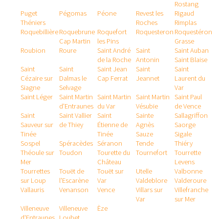
Rostang
Puget
Pégomas
Péone
Revest les
Rigaud
Théniers
Roches
Rimplas
Roquebillière
Roquebrune
Roquefort
Roquesteron
Roquestéron
Cap Martin
les Pins
Grasse
Roubion
Roure
Saint André
Saint
Saint Auban
de la Roche
Antonin
Saint Blaise
Saint
Saint
Saint Jean
Saint
Saint
Cézaire sur
Dalmas le
Cap Ferrat
Jeannet
Laurent du
Siagne
Selvage
Var
Saint Léger
Saint Martin
Saint Martin
Saint Martin
Saint Paul
d'Entraunes
du Var
Vésubie
de Vence
Saint
Saint Vallier
Saint
Sainte
Sallagriffon
Sauveur sur
de Thiey
Étienne de
Agnès
Saorge
Tinée
Tinée
Sauze
Sigale
Sospel
Spéracèdes
Séranon
Tende
Thiéry
Théoule sur
Toudon
Tourette du
Tournefort
Tourrette
Mer
Château
Levens
Tourrettes
Touët de
Touët sur
Utelle
Valbonne
sur Loup
l'Escarène
Var
Valdeblore
Valderoure
Vallauris
Venanson
Vence
Villars sur
Villefranche
Var
sur Mer
Villeneuve
Villeneuve
Èze
d'Entraunes
Loubet