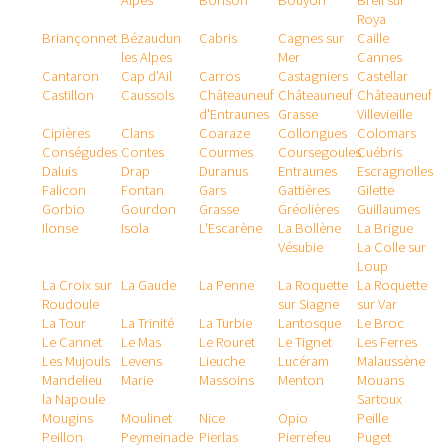
Alpes
Bonson
Bouyon
Breil sur
Roya
Briançonnet
Bézaudun
Cabris
Cagnes sur
Caille
les Alpes
Mer
Cannes
Cantaron
Cap d'Ail
Carros
Castagniers
Castellar
Castillon
Caussols
Châteauneuf
Châteauneuf
Châteauneuf
d'Entraunes
Grasse
Villevieille
Cipières
Clans
Coaraze
Collongues
Colomars
Conségudes
Contes
Courmes
Coursegoules
Cuébris
Daluis
Drap
Duranus
Entraunes
Escragnolles
Falicon
Fontan
Gars
Gattières
Gilette
Gorbio
Gourdon
Grasse
Gréolières
Guillaumes
Ilonse
Isola
L'Escarène
La Bollène
La Brigue
Vésubie
La Colle sur
Loup
La Croix sur
La Gaude
La Penne
La Roquette
La Roquette
Roudoule
sur Siagne
sur Var
La Tour
La Trinité
La Turbie
Lantosque
Le Broc
Le Cannet
Le Mas
Le Rouret
Le Tignet
Les Ferres
Les Mujouls
Levens
Lieuche
Lucéram
Malaussène
Mandelieu
Marie
Massoins
Menton
Mouans
la Napoule
Sartoux
Mougins
Moulinet
Nice
Opio
Peille
Peillon
Peymeinade
Pierlas
Pierrefeu
Puget