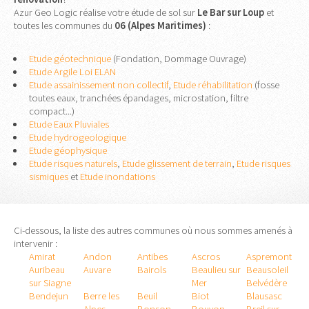
Azur Geo Logic réalise votre étude de sol sur
Le Bar sur Loup
et
toutes les communes du
06 (Alpes Maritimes)
:
Etude géotechnique
(Fondation, Dommage Ouvrage)
Etude Argile Loi ELAN
Etude assainissement non collectif
,
Etude réhabilitation
(fosse
toutes eaux, tranchées épandages, microstation, filtre
compact...)
Etude Eaux Pluviales
Etude hydrogeologique
Etude géophysique
Etude risques naturels
,
Etude glissement de terrain
,
Etude risques
sismiques
et
Etude inondations
Ci-dessous, la liste des autres communes où nous sommes amenés à
intervenir :
Amirat
Andon
Antibes
Ascros
Aspremont
Auribeau
Auvare
Bairols
Beaulieu sur
Beausoleil
sur Siagne
Mer
Belvédère
Bendejun
Berre les
Beuil
Biot
Blausasc