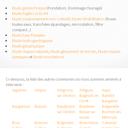
Etude géotechnique
(Fondation, Dommage Ouvrage)
Etude Argile Loi ELAN
Etude assainissement non collectif
,
Etude réhabilitation
(fosse
toutes eaux, tranchées épandages, microstation, filtre
compact...)
Etude Eaux Pluviales
Etude hydrogeologique
Etude géophysique
Etude risques naturels
,
Etude glissement de terrain
,
Etude risques
sismiques
et
Etude inondations
Ci-dessous, la liste des autres communes où nous sommes amenés à
intervenir :
Aiguines
Ampus
Artignosc
Artigues
Aups
sur Verdon
Bagnols en
Bandol
Forêt
Bargème
Bargemon
Barjols
Baudinard
Bauduen
Belgentier
sur Verdon
Besse sur
Bormes les
Issole
Mimosas
Bras
Brenon
Brignoles
Brue Auriac
Cabasse