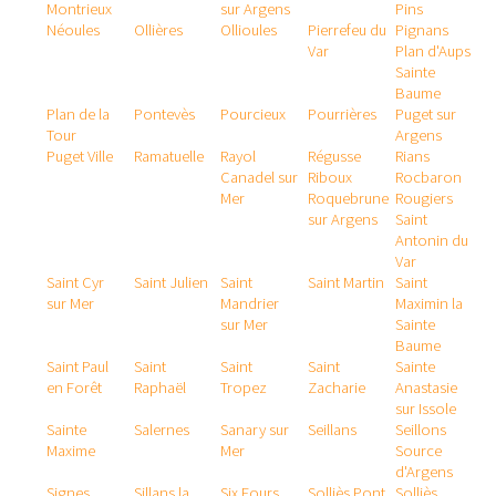
Montrieux
sur Argens
Pins
Néoules
Ollières
Ollioules
Pierrefeu du
Pignans
Var
Plan d'Aups
Sainte
Baume
Plan de la
Pontevès
Pourcieux
Pourrières
Puget sur
Tour
Argens
Puget Ville
Ramatuelle
Rayol
Régusse
Rians
Canadel sur
Riboux
Rocbaron
Mer
Roquebrune
Rougiers
sur Argens
Saint
Antonin du
Var
Saint Cyr
Saint Julien
Saint
Saint Martin
Saint
sur Mer
Mandrier
Maximin la
sur Mer
Sainte
Baume
Saint Paul
Saint
Saint
Saint
Sainte
en Forêt
Raphaël
Tropez
Zacharie
Anastasie
sur Issole
Sainte
Salernes
Sanary sur
Seillans
Seillons
Maxime
Mer
Source
d'Argens
Signes
Sillans la
Six Fours
Solliès Pont
Solliès