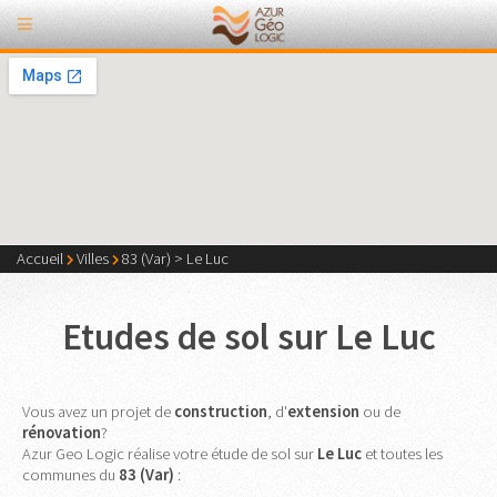
Accueil
Villes
83 (Var)
>
Le Luc
Etudes de sol sur Le Luc
Vous avez un projet de
construction
, d'
extension
ou de
rénovation
?
Azur Geo Logic réalise votre étude de sol sur
Le Luc
et toutes les
communes du
83 (Var)
: