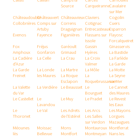
Callas
Callian
Camps la
Carcès
Carnoules
Source
Carqueiranne
Cavalaire
sur Mer
Châteaudouble
Châteauvert
Châteauvieux
Claviers
Cogolin
Collobrières
Comps sur
Correns
Cotignac
Cuers
Artuby
Draguignan
Entrecasteaux
Esparron
Evenos
Fayence
Figanières
Flassans sur
Flayosc
Issole
Forcalqueiret
Fox
Fréjus
Garéoult
Gassin
Ginasservis
Amphoux
Gonfaron
Grimaud
Hyères
La Bastide
La Cadière
La Celle
La Crau
La Croix
La Farlède
d'Azur
Valmer
La Garde
La Garde
La Londe
La Martre
La Môle
La Motte
Freinet
les Maures
La Roque
La
La Seyne
Esclapon
Roquebrussanne
sur Mer
La Valette
La Verdière
Le Beausset
Le
Le Cannet
du Var
Bourguet
des Maures
Le Castellet
Le
Le Muy
Le Pradet
Le Revest
Lavandou
les Eaux
Le
Le Val
Les Adrets
Les Arcs
Les Mayons
Thoronet
de l'Estérel
Les Salles
Lorgues
sur Verdon
Mazaugues
Méounes
Moissac
Mons
Montauroux
Montferrat
lès
Bellevue
Montfort
Montmeyan
Nans les