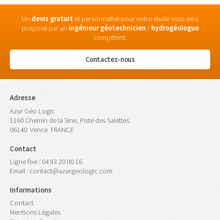
Un
devis gratuit
et personnalisé pour votre étude vous sera
proposé par un
ingénieur
géotechnicien
/
hydrogéologue
compétent.
Contactez-nous
Adresse
Azur Géo Logic
1160 Chemin de la Sine, Piste des Salettes
06140
Vence
FRANCE
Contact
Ligne fixe :
04 93 20 00 16
Email :
contact@azurgeologic.com
Informations
Contact
Mentions Légales