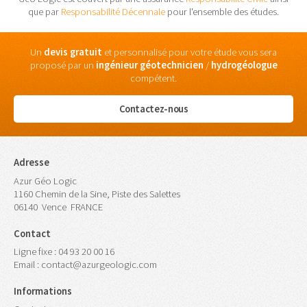
que par
Responsabilité Décennale
pour l'ensemble des études.
Un
devis gratuit
et personnalisé pour votre étude vous sera
proposé par un
ingénieur
géotechnicien
/
hydrogéologue
compétent.
Contactez-nous
Adresse
Azur Géo Logic
1160 Chemin de la Sine, Piste des Salettes
06140
Vence
FRANCE
Contact
Ligne fixe :
04 93 20 00 16
Email :
contact@azurgeologic.com
Informations