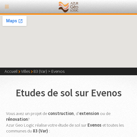
Accueil
Villes
83 (Var)
>
Evenos
Etudes de sol sur Evenos
Vous avez un projet de
construction
, d'
extension
ou de
rénovation
?
Azur Geo Logic réalise votre étude de sol sur
Evenos
et toutes les
communes du
83 (Var)
: