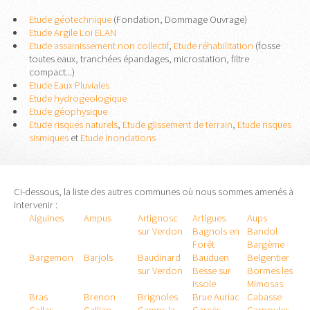
Etude géotechnique
(Fondation, Dommage Ouvrage)
Etude Argile Loi ELAN
Etude assainissement non collectif
,
Etude réhabilitation
(fosse
toutes eaux, tranchées épandages, microstation, filtre
compact...)
Etude Eaux Pluviales
Etude hydrogeologique
Etude géophysique
Etude risques naturels
,
Etude glissement de terrain
,
Etude risques
sismiques
et
Etude inondations
Ci-dessous, la liste des autres communes où nous sommes amenés à
intervenir :
Aiguines
Ampus
Artignosc
Artigues
Aups
sur Verdon
Bagnols en
Bandol
Forêt
Bargème
Bargemon
Barjols
Baudinard
Bauduen
Belgentier
sur Verdon
Besse sur
Bormes les
Issole
Mimosas
Bras
Brenon
Brignoles
Brue Auriac
Cabasse