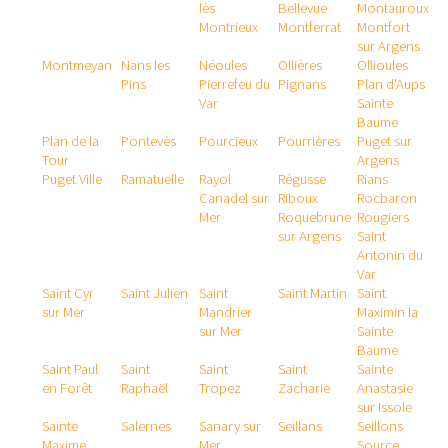
lès
Bellevue
Montauroux
Montrieux
Montferrat
Montfort
sur Argens
Montmeyan
Nans les
Néoules
Ollières
Ollioules
Pins
Pierrefeu du
Pignans
Plan d'Aups
Var
Sainte
Baume
Plan de la
Pontevès
Pourcieux
Pourrières
Puget sur
Tour
Argens
Puget Ville
Ramatuelle
Rayol
Régusse
Rians
Canadel sur
Riboux
Rocbaron
Mer
Roquebrune
Rougiers
sur Argens
Saint
Antonin du
Var
Saint Cyr
Saint Julien
Saint
Saint Martin
Saint
sur Mer
Mandrier
Maximin la
sur Mer
Sainte
Baume
Saint Paul
Saint
Saint
Saint
Sainte
en Forêt
Raphaël
Tropez
Zacharie
Anastasie
sur Issole
Sainte
Salernes
Sanary sur
Seillans
Seillons
Maxime
Mer
Source