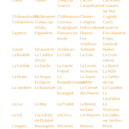
Callas
Callian
Camps la
Carcès
Carnoules
Source
Carqueiranne
Cavalaire
sur Mer
Châteaudouble
Châteauvert
Châteauvieux
Claviers
Cogolin
Collobrières
Comps sur
Correns
Cotignac
Cuers
Artuby
Draguignan
Entrecasteaux
Esparron
Fayence
Figanières
Flassans sur
Flayosc
Forcalqueiret
Issole
Fox
Fréjus
Amphoux
Garéoult
Gassin
Ginasservis
Gonfaron
Grimaud
Hyères
La Bastide
La Cadière
La Celle
La Crau
La Croix
d'Azur
Valmer
La Farlède
La Garde
La Garde
La Londe
La Martre
Freinet
les Maures
La Môle
La Motte
La Roque
La
La Seyne
La Valette
Esclapon
Roquebrussanne
sur Mer
du Var
La Verdière
Le Beausset
Le
Le Cannet
Le Castellet
Bourguet
des Maures
Le
Lavandou
Le Luc
Le Muy
Le Pradet
Le Revest
Le
les Eaux
Thoronet
Le Val
Les Adrets
Les Arcs
Les Mayons
Les Salles
de l'Estérel
sur Verdon
Lorgues
Mazaugues
Méounes
Moissac
Mons