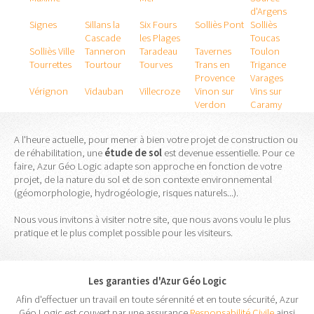
d'Argens
Signes
Sillans la
Six Fours
Solliès Pont
Solliès
Cascade
les Plages
Toucas
Solliès Ville
Tanneron
Taradeau
Tavernes
Toulon
Tourrettes
Tourtour
Tourves
Trans en
Trigance
Provence
Varages
Vérignon
Vidauban
Villecroze
Vinon sur
Vins sur
Verdon
Caramy
A l'heure actuelle, pour mener à bien votre projet de construction ou
de réhabilitation, une
étude
de
sol
est devenue essentielle. Pour ce
faire, Azur Géo Logic adapte son approche en fonction de votre
projet, de la nature du sol et de son contexte environnemental
(géomorphologie, hydrogéologie, risques naturels...).
Nous vous invitons à visiter notre site, que nous avons voulu le plus
pratique et le plus complet possible pour les visiteurs.
Les garanties d'Azur Géo Logic
Afin d'effectuer un travail en toute sérennité et en toute sécurité, Azur
Géo Logic est couvert par une assurance
Responsabilité Civile
ainsi