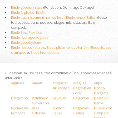
Etude géotechnique
(Fondation, Dommage Ouvrage)
Etude Argile Loi ELAN
Etude assainissement non collectif
,
Etude réhabilitation
(fosse
toutes eaux, tranchées épandages, microstation, filtre
compact...)
Etude Eaux Pluviales
Etude hydrogeologique
Etude géophysique
Etude risques naturels
,
Etude glissement de terrain
,
Etude risques
sismiques
et
Etude inondations
Ci-dessous, la liste des autres communes où nous sommes amenés à
intervenir :
Aiguines
Ampus
Artignosc
Artigues
Aups
sur Verdon
Bagnols en
Bandol
Forêt
Bargème
Bargemon
Baudinard
Bauduen
Belgentier
Besse sur
sur Verdon
Issole
Bormes les
Bras
Brenon
Brignoles
Brue Auriac
Mimosas
Cabasse
Callas
Callian
Camps la