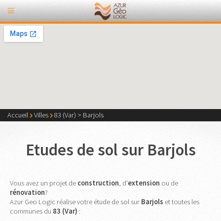
Accueil
Villes
83 (Var)
>
Barjols
Etudes de sol sur Barjols
Vous avez un projet de
construction
, d'
extension
ou de
rénovation
?
Azur Geo Logic réalise votre étude de sol sur
Barjols
et toutes les
communes du
83 (Var)
: