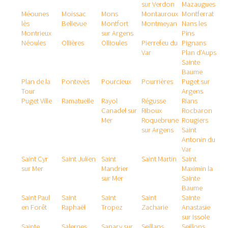
sur Verdon
Mazaugues
Méounes
Moissac
Mons
Montauroux
Montferrat
lès
Bellevue
Montfort
Montmeyan
Nans les
Montrieux
sur Argens
Pins
Néoules
Ollières
Ollioules
Pierrefeu du
Pignans
Var
Plan d'Aups
Sainte
Baume
Plan de la
Pontevès
Pourcieux
Pourrières
Puget sur
Tour
Argens
Puget Ville
Ramatuelle
Rayol
Régusse
Rians
Canadel sur
Riboux
Rocbaron
Mer
Roquebrune
Rougiers
sur Argens
Saint
Antonin du
Var
Saint Cyr
Saint Julien
Saint
Saint Martin
Saint
sur Mer
Mandrier
Maximin la
sur Mer
Sainte
Baume
Saint Paul
Saint
Saint
Saint
Sainte
en Forêt
Raphaël
Tropez
Zacharie
Anastasie
sur Issole
Sainte
Salernes
Sanary sur
Seillans
Seillons