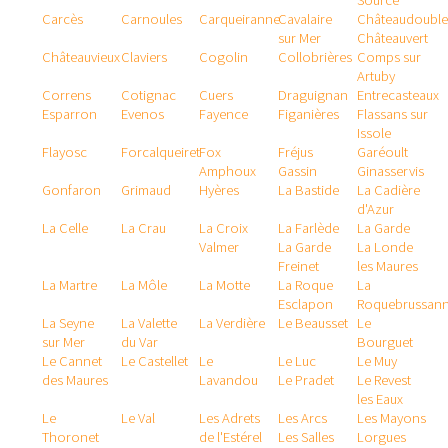
Source
Carcès
Carnoules
Carqueiranne
Cavalaire
Châteaudouble
sur Mer
Châteauvert
Châteauvieux
Claviers
Cogolin
Collobrières
Comps sur
Artuby
Correns
Cotignac
Cuers
Draguignan
Entrecasteaux
Esparron
Evenos
Fayence
Figanières
Flassans sur
Issole
Flayosc
Forcalqueiret
Fox
Fréjus
Garéoult
Amphoux
Gassin
Ginasservis
Gonfaron
Grimaud
Hyères
La Bastide
La Cadière
d'Azur
La Celle
La Crau
La Croix
La Farlède
La Garde
Valmer
La Garde
La Londe
Freinet
les Maures
La Martre
La Môle
La Motte
La Roque
La
Esclapon
Roquebrussan
La Seyne
La Valette
La Verdière
Le Beausset
Le
sur Mer
du Var
Bourguet
Le Cannet
Le Castellet
Le
Le Luc
Le Muy
des Maures
Lavandou
Le Pradet
Le Revest
les Eaux
Le
Le Val
Les Adrets
Les Arcs
Les Mayons
Thoronet
de l'Estérel
Les Salles
Lorgues