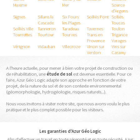
Maxime
Mer
Source
d'Argens
Signes
Sillans la
Six Fours
Solliès Pont
Solliès
Cascade
les Plages
Toucas
Solliès Ville
Tanneron
Taradeau
Tavernes
Toulon
Tourrettes
Tourtour
Tourves
Trans en
Trigance
Provence
Varages
Vérignon
Vidauban
Villecroze
Vinon sur
Vins sur
Verdon
Caramy
A l'heure actuelle, pour mener à bien votre projet de construction ou
de réhabilitation, une
étude
de
sol
est devenue essentielle. Pour ce
faire, Azur Géo Logic adapte son approche en fonction de votre
projet, de la nature du sol et de son contexte environnemental
(géomorphologie, hydrogéologie, risques naturels...).
Nous vous invitons à visiter notre site, que nous avons voulu le plus
pratique et le plus complet possible pour les visiteurs.
Les garanties d'Azur Géo Logic
Afin d'effectuer un travail en toute sérennité et en toute sécurité, Azur