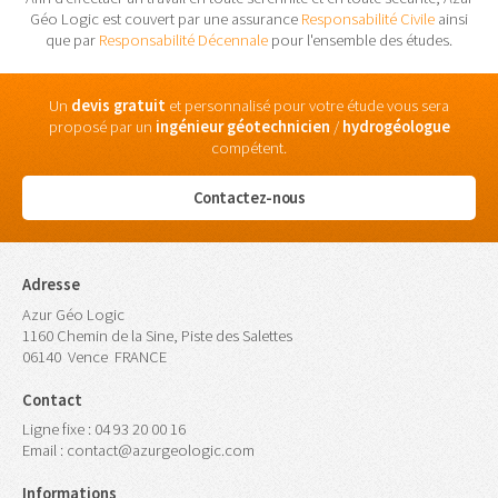
Géo Logic est couvert par une assurance
Responsabilité Civile
ainsi
que par
Responsabilité Décennale
pour l'ensemble des études.
Un
devis gratuit
et personnalisé pour votre étude vous sera
proposé par un
ingénieur
géotechnicien
/
hydrogéologue
compétent.
Contactez-nous
Adresse
Azur Géo Logic
1160 Chemin de la Sine, Piste des Salettes
06140
Vence
FRANCE
Contact
Ligne fixe :
04 93 20 00 16
Email :
contact@azurgeologic.com
Informations