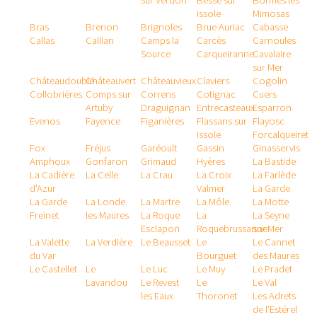
sur Verdon
Besse sur
Bormes les
Issole
Mimosas
Bras
Brenon
Brignoles
Brue Auriac
Cabasse
Callas
Callian
Camps la
Carcès
Carnoules
Source
Carqueiranne
Cavalaire
sur Mer
Châteaudouble
Châteauvert
Châteauvieux
Claviers
Cogolin
Collobrières
Comps sur
Correns
Cotignac
Cuers
Artuby
Draguignan
Entrecasteaux
Esparron
Evenos
Fayence
Figanières
Flassans sur
Flayosc
Issole
Forcalqueiret
Fox
Fréjus
Garéoult
Gassin
Ginasservis
Amphoux
Gonfaron
Grimaud
Hyères
La Bastide
La Cadière
La Celle
La Crau
La Croix
La Farlède
d'Azur
Valmer
La Garde
La Garde
La Londe
La Martre
La Môle
La Motte
Freinet
les Maures
La Roque
La
La Seyne
Esclapon
Roquebrussanne
sur Mer
La Valette
La Verdière
Le Beausset
Le
Le Cannet
du Var
Bourguet
des Maures
Le Castellet
Le
Le Luc
Le Muy
Le Pradet
Lavandou
Le Revest
Le
Le Val
les Eaux
Thoronet
Les Adrets
de l'Estérel