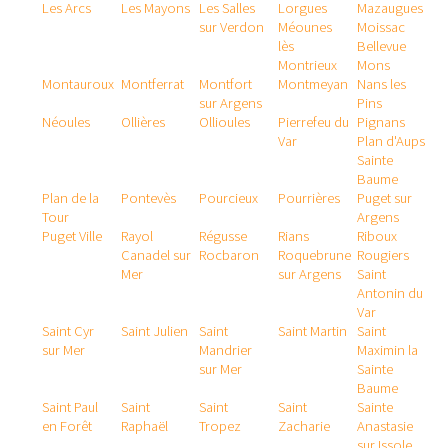
Les Arcs
Les Mayons
Les Salles
Lorgues
Mazaugues
sur Verdon
Méounes
Moissac
lès
Bellevue
Montrieux
Mons
Montauroux
Montferrat
Montfort
Montmeyan
Nans les
sur Argens
Pins
Néoules
Ollières
Ollioules
Pierrefeu du
Pignans
Var
Plan d'Aups
Sainte
Baume
Plan de la
Pontevès
Pourcieux
Pourrières
Puget sur
Tour
Argens
Puget Ville
Rayol
Régusse
Rians
Riboux
Canadel sur
Rocbaron
Roquebrune
Rougiers
Mer
sur Argens
Saint
Antonin du
Var
Saint Cyr
Saint Julien
Saint
Saint Martin
Saint
sur Mer
Mandrier
Maximin la
sur Mer
Sainte
Baume
Saint Paul
Saint
Saint
Saint
Sainte
en Forêt
Raphaël
Tropez
Zacharie
Anastasie
sur Issole