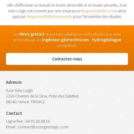
Afin d'effectuer un travail en toute sérennité et en toute sécurité, Azur
Géo Logic est couvert par une assurance
Responsabilité Civile
ainsi
que par
Responsabilité Décennale
pour l'ensemble des études.
Un
devis gratuit
et personnalisé pour votre étude vous sera
proposé par un
ingénieur
géotechnicien
/
hydrogéologue
compétent.
Contactez-nous
Adresse
Azur Géo Logic
1160 Chemin de la Sine, Piste des Salettes
06140
Vence
FRANCE
Contact
Ligne fixe :
04 93 20 00 16
Email :
contact@azurgeologic.com