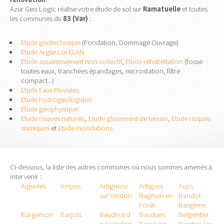
Azur Geo Logic réalise votre étude de sol sur
Ramatuelle
et toutes
les communes du
83 (Var)
:
Etude géotechnique
(Fondation, Dommage Ouvrage)
Etude Argile Loi ELAN
Etude assainissement non collectif
,
Etude réhabilitation
(fosse
toutes eaux, tranchées épandages, microstation, filtre
compact...)
Etude Eaux Pluviales
Etude hydrogeologique
Etude géophysique
Etude risques naturels
,
Etude glissement de terrain
,
Etude risques
sismiques
et
Etude inondations
Ci-dessous, la liste des autres communes où nous sommes amenés à
intervenir :
Aiguines
Ampus
Artignosc
Artigues
Aups
sur Verdon
Bagnols en
Bandol
Forêt
Bargème
Bargemon
Barjols
Baudinard
Bauduen
Belgentier