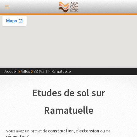
Accueil
Villes
83 (Var)
>
Ramatuelle
Etudes de sol sur
Ramatuelle
Vous avez un projet de
construction
, d'
extension
ou de
rénovation
?