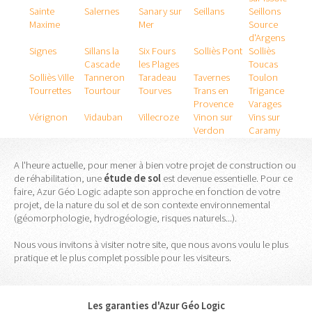
Sainte
Salernes
Sanary sur
Seillans
Seillons
Maxime
Mer
Source
d'Argens
Signes
Sillans la
Six Fours
Solliès Pont
Solliès
Cascade
les Plages
Toucas
Solliès Ville
Tanneron
Taradeau
Tavernes
Toulon
Tourrettes
Tourtour
Tourves
Trans en
Trigance
Provence
Varages
Vérignon
Vidauban
Villecroze
Vinon sur
Vins sur
Verdon
Caramy
A l'heure actuelle, pour mener à bien votre projet de construction ou
de réhabilitation, une
étude
de
sol
est devenue essentielle. Pour ce
faire, Azur Géo Logic adapte son approche en fonction de votre
projet, de la nature du sol et de son contexte environnemental
(géomorphologie, hydrogéologie, risques naturels...).
Nous vous invitons à visiter notre site, que nous avons voulu le plus
pratique et le plus complet possible pour les visiteurs.
Les garanties d'Azur Géo Logic